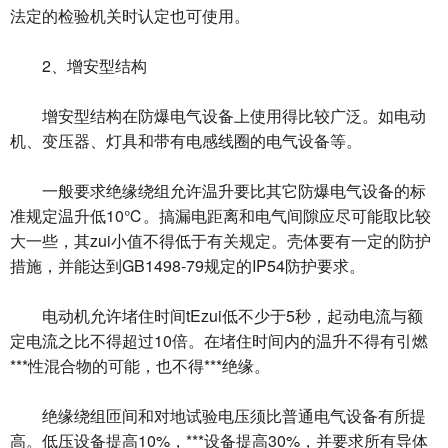
法定的检验机关时认定也可使用。
2、增安型结构
增安型结构在防爆电气设备上使用得比较广泛。如电动
机、变压器、灯具和带有电感线圈的电气设备等。
一般要求绝缘绕组允许温升要比其它防爆电气设备的标
准规定温升低10℃。搞漏电距离和电气间隙应尽可能取比较
大一些，其zui小值不得低于有关规定。壳体要有一定的防护
措施，并能达到GB1498-79规定的IP54防护要求。
电动机允许堵住时间tEzui低不少于5秒，起动电流与额
定电流之比不得超过10倍。在堵住时间内的温升不得有引燃
***性混合物的可能，也不得***绝缘。
绝缘绕组匝间和对地试验电压须比普通电气设备有所提
高。低压设备提高10%，***设备提高30%，并要求所有导体