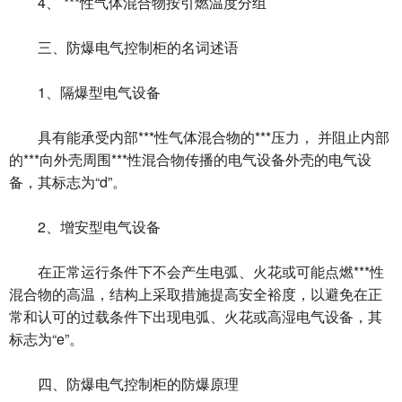
4、 ***性气体混合物按引燃温度分组
三、防爆电气控制柜的名词述语
1、隔爆型电气设备
具有能承受内部***性气体混合物的***压力， 并阻止内部
的***向外壳周围***性混合物传播的电气设备外壳的电气设
备，其标志为“d”。
2、增安型电气设备
在正常运行条件下不会产生电弧、火花或可能点燃***性
混合物的高温，结构上采取措施提高安全裕度，以避免在正
常和认可的过载条件下出现电弧、火花或高湿电气设备，其
标志为“e”。
四、防爆电气控制柜的防爆原理