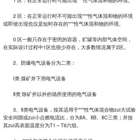
1 区：在正常运行时可能出现***性气体混和物的环境。
2 区：在正常运行时不可能出现***性气体混和物的环境
或即使出现也仅是短时存在的***性气体混和物的环境。
0 区一般只存在于密闭的容器，贮罐等内部气体空间，
在实际设计过程中1区也很少存在，大多数情况属于2区。
2、防爆电气设备分为二类：
Ⅰ类 煤矿井下用电气设备
Ⅱ类 除矿井以外的场所使用的电气设备
3、Ⅱ类电气设备，按其适用于***性气体混合物zui大试验
安全间隙或zui小点燃电流比，分为ⅡA、ⅡB、ⅡC三类；并按
其zui高表面温度分为T1～T6六组。