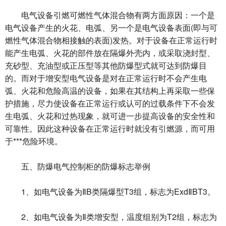
电气设备引燃可燃性气体混合物有两方面原因：一个是
电气设备产生的火花、电弧、另一个是电气设备表面(即与可
燃性气体混合物相接触的表面)发热。对于设备在正常运行时
能产生电弧、火花的部件放在隔爆外壳内，或采取浇封型、
充砂型、充油型或正压型等其他防爆型式就可达到防爆目
的。而对于增安型电气设备是对在正常运行时不会产生电
弧、火花和危险高温的设备，如果在其结构上再采取一些保
护措施，尽力使设备在正常运行或认可的过载条件下不会发
生电弧、火花和过热现象，就可进一步提高设备的安全性和
可靠性。因此这种设备在正常运行时就没有引燃源，而可用
于***危险环境。
五、防爆电气控制柜的防爆标志举例
1、如电气设备为ⅡB类隔爆型T3组，标志为ExdⅡBT3。
2、如电气设备为Ⅱ类增安型，温度组别为T2组，标志为