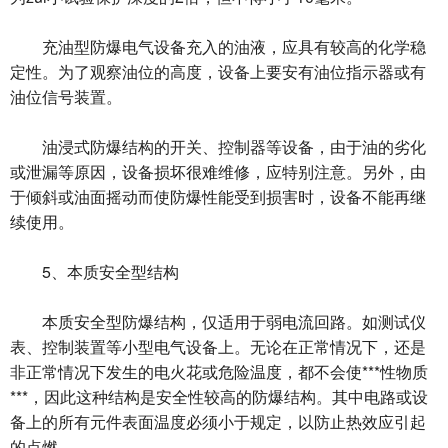
充油型防爆电气设备充入的油液，应具有较高的化学稳
定性。为了观察油位的高度，设备上要安有油位指示器或有
油位信号装置。
油浸式防爆结构的开关、控制器等设备，由于油的劣化
或泄漏等原因，设备损坏很难维修，应特别注意。另外，由
于倾斜或油面摇动而使防爆性能受到损害时，设备不能再继
续使用。
5、本质安全型结构
本质安全型防爆结构，仅适用于弱电流回路。如测试仪
表、控制装置等小型电气设备上。无论在正常情况下，还是
非正常情况下发生的电火花或危险温度，都不会使***性物质
***，因此这种结构是安全性较高的防爆结构。其中电路或设
备上的所有元件表面温度必须小于规定，以防止热效应引起
的点燃。