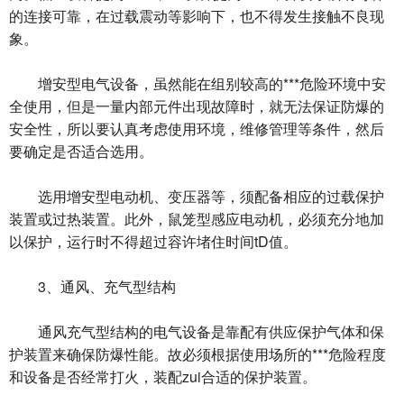
的连接可靠，在过载震动等影响下，也不得发生接触不良现
象。
增安型电气设备，虽然能在组别较高的***危险环境中安
全使用，但是一量内部元件出现故障时，就无法保证防爆的
安全性，所以要认真考虑使用环境，维修管理等条件，然后
要确定是否适合选用。
选用增安型电动机、变压器等，须配备相应的过载保护
装置或过热装置。此外，鼠笼型感应电动机，必须充分地加
以保护，运行时不得超过容许堵住时间tD值。
3、通风、充气型结构
通风充气型结构的电气设备是靠配有供应保护气体和保
护装置来确保防爆性能。故必须根据使用场所的***危险程度
和设备是否经常打火，装配zui合适的保护装置。