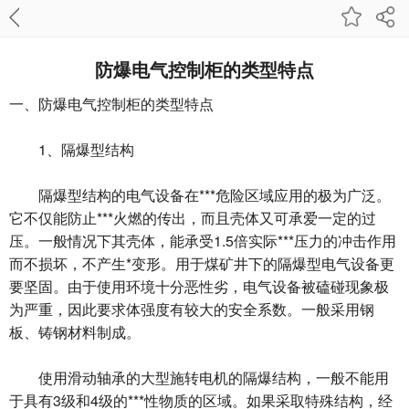
防爆电气控制柜的类型特点
一、防爆电气控制柜的类型特点
1、隔爆型结构
隔爆型结构的电气设备在***危险区域应用的极为广泛。
它不仅能防止***火燃的传出，而且壳体又可承爱一定的过
压。一般情况下其壳体，能承受1.5倍实际***压力的冲击作用
而不损坏，不产生*变形。用于煤矿井下的隔爆型电气设备更
要坚固。由于使用环境十分恶性劣，电气设备被磕碰现象极
为严重，因此要求体强度有较大的安全系数。一般采用钢
板、铸钢材料制成。
使用滑动轴承的大型施转电机的隔爆结构，一般不能用
于具有3级和4级的***性物质的区域。如果采取特殊结构，经