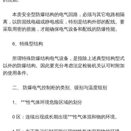
本质安全型防爆结构的电气回路，必须与其它电路相隔
离，以防混线电磁或静电感应，特别是结构外部的配线。要
采取周密的措施，才能确保电气设备和配线的防爆性能。
6、特殊型结构
所谓特殊防爆结构电气设备，是指除上述典型结构型式
以外的防爆结构。因此要充分考虑法定检验机关认可时附加
的使用条件。
二、 防爆电气控制柜的类别、级别与温度组别
1、 ***性气体环境危险区域的划分
0 区：连续出现或长期出现***性气体混和物的环境。