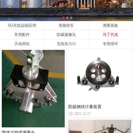
5G无线远端应用
变频绞车
测量面板
常用配件
防爆摄像头
马丁代克
天地滑轮
无线张力计
专用滑环
防硫钢丝计量装置
2021-12-17
带张力电缆测量头